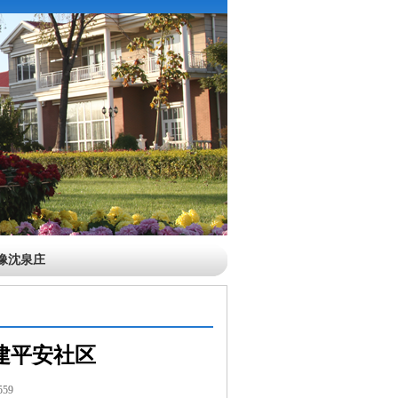
像沈泉庄
建平安社区
59