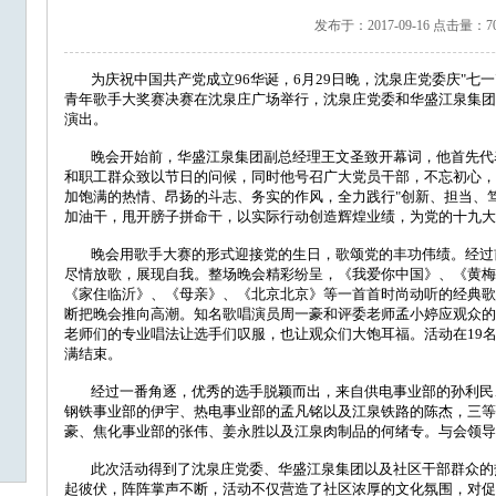
发布于：2017-09-16 点击量：70
为庆祝中国共产党成立96华诞，6月29日晚，沈泉庄党委庆"七一
青年歌手大奖赛决赛在沈泉庄广场举行，沈泉庄党委和华盛江泉集团
演出。
晚会开始前，华盛江泉集团副总经理王文圣致开幕词，他首先代
和职工群众致以节日的问候，同时他号召广大党员干部，不忘初心，
加饱满的热情、昂扬的斗志、务实的作风，全力践行"创新、担当、
加油干，甩开膀子拼命干，以实际行动创造辉煌业绩，为党的十九大
晚会用歌手大赛的形式迎接党的生日，歌颂党的丰功伟绩。经过前
尽情放歌，展现自我。整场晚会精彩纷呈，《我爱你中国》、《黄梅
《家住临沂》、《母亲》、《北京北京》等一首首时尚动听的经典歌
断把晚会推向高潮。知名歌唱演员周一豪和评委老师孟小婷应观众的
老师们的专业唱法让选手们叹服，也让观众们大饱耳福。活动在19
满结束。
经过一番角逐，优秀的选手脱颖而出，来自供电事业部的孙利民
钢铁事业部的伊宇、热电事业部的孟凡铭以及江泉铁路的陈杰，三等
豪、焦化事业部的张伟、姜永胜以及江泉肉制品的何绪专。与会领导
此次活动得到了沈泉庄党委、华盛江泉集团以及社区干部群众的
起彼伏，阵阵掌声不断，活动不仅营造了社区浓厚的文化氛围，对促